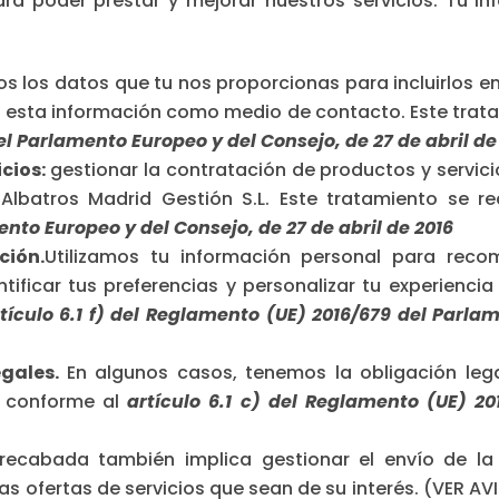
a poder prestar y mejorar nuestros servicios. Tu inf
os los datos que tu nos proporcionas para incluirlos e
izar esta información como medio de contacto. Este trat
el Parlamento Europeo y del Consejo, de 27 de abril de
cios:
gestionar la contratación de productos y servici
 Albatros Madrid Gestión S.L. Este tratamiento se r
nto Europeo y del Consejo, de 27 de abril de 2016
ción.
Utilizamos tu información personal para reco
ntificar tus preferencias y personalizar tu experiencia
tículo 6.1 f) del Reglamento (UE) 2016/679 del Parla
egales.
En algunos casos, tenemos la obligación lega
za conforme al
artículo 6.1 c) del Reglamento (UE) 2
 recabada también implica gestionar el envío de la
 las ofertas de servicios que sean de su interés. (VER A