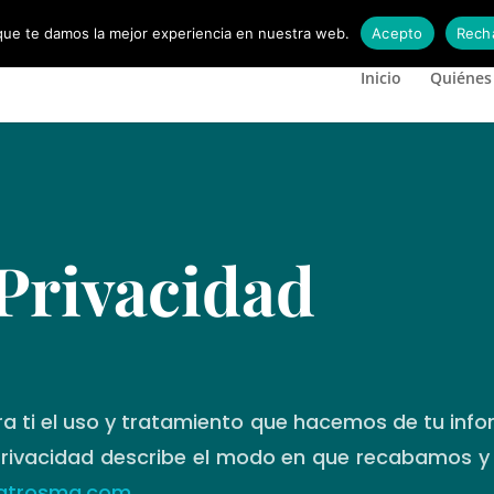
ue te damos la mejor experiencia en nuestra web.
Acepto
Rech
Inicio
Quiénes
 Privacidad
a ti el uso y tratamiento que hacemos de tu info
 Privacidad describe el modo en que recabamos y
atrosmg.com
.